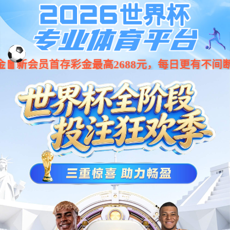
首页
>
银河集团官网
>
产品中心
>
代理品牌
SKS 萨凯
我们提供可无缝集成到生产 IT 中的智能和�？榛布腿砑饩龇桨
�。从进货到生产和出货的各个流程，帮助您计划、设计和持续改
进。我们的产品组合覆盖由铝型材制成的流动式货架和框架、符合人
体工程学的装配工作站到全自动生产线的输送系统，无所不包。基于
数十年的实践经验，复杂而独特的多功能装配技术进一步不断发展。